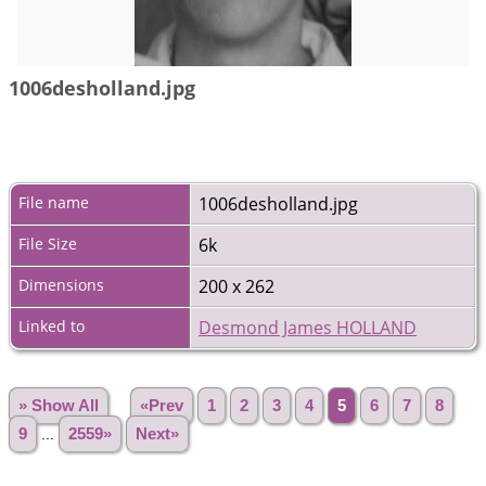
1006desholland.jpg
File name
1006desholland.jpg
File Size
6k
Dimensions
200 x 262
Linked to
Desmond James HOLLAND
» Show All
«Prev
1
2
3
4
5
6
7
8
9
...
2559»
Next»