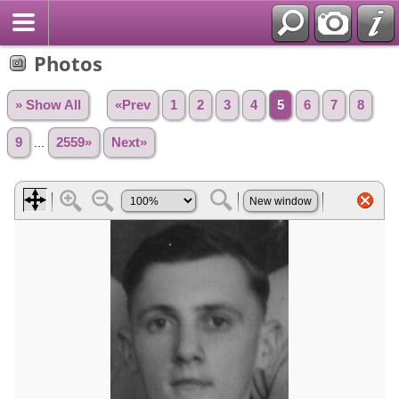
Photos
» Show All
«Prev
1
2
3
4
5
6
7
8
9
...
2559»
Next»